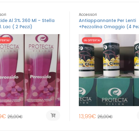
sori
Accessori
ide Al 3% 360 Ml – Stella
Antiappannante Per Lenti
. Lac ( 2 Pezzi)
+pezzolina Omaggio (4 Pez
FFERTA!
IN OFFERTA!
9
€
13,99
€
26,00
€
26,00
€