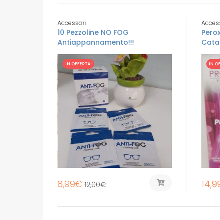
Accessori
Acces
10 Pezzoline NO FOG
Perox
Antiappannamento!!!
Catal
IN OFFERTA!
IN O
8,99
€
14,9
12,00
€