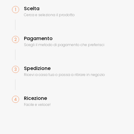
Scelta
1
Cerca e seleziona il prodotto
Pagamento
2
Scegli il metodo di pagamento che preferisci
Spedizione
3
Ricevi a casa tua o passa a ritirare in negozio
Ricezione
4
Facile e veloce!