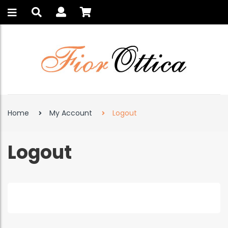
Home
My Account
Logout
Logout