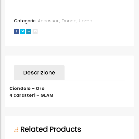
Oro
4
caratteri
Categorie:
Accessori
,
Donna
,
Uomo
-
GLAM
quantità
Descrizione
Ciondolo – Oro
4 caratteri – GLAM
Related Products