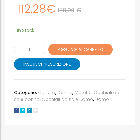
112,28
€
170,00
€
In Stock
CARRERA
AGGIUNGI AL CARRELLO
1043/S
cod.
INSERISCI PRESCRIZIONE
colore
2M2/HA
quantità
Categorie:
Carrera
,
Donna
,
Marche
,
Occhiali da
sole donna
,
Occhiali da sole uomo
,
Uomo