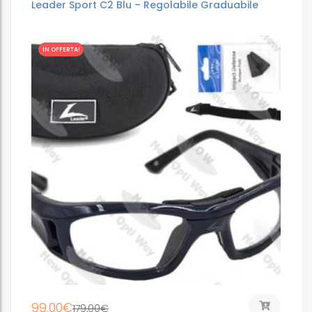
Leader Sport C2 Blu – Regolabile Graduabile
IN OFFERTA!
99,00
€
179,00
€