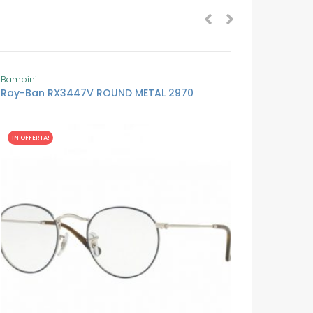
Bambini
Bambini
Ray-Ban RX3447V ROUND METAL 2970
Ray-Ba
IN OFFERTA!
IN OFFER