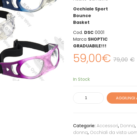
Occhiale Sport
Bounce
Basket
Cod.
DSC
0001
Marca
SHOPTIC
GRADUABILE!!!
59,00
€
79,00
€
In Stock
Occhiale
AGGIUNGI 
Sport
Bounce
Basket-
Volley
Categorie:
Accessori
,
Donna
,
quantità
donna
,
Occhiali da vista uo