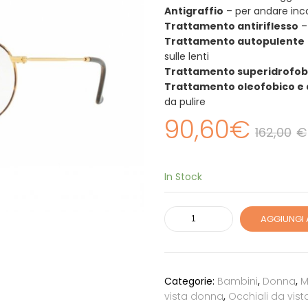
Antigraffio
– per andare inc
Trattamento antiriflesso
– 
Trattamento autopulente
sulle lenti
Trattamento superidrofob
Trattamento oleofobico e 
da pulire
90,60
€
162,00
€
In Stock
Ray-
AGGIUNGI 
Ban
RX3747V
2945
quantità
Categorie:
Bambini
,
Donna
,
M
vista donna
,
Occhiali da vis